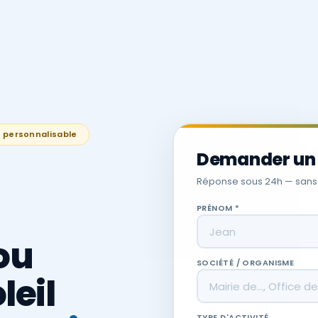
% personnalisable
Demander un 
Réponse sous 24h — san
PRÉNOM *
ou
SOCIÉTÉ / ORGANISME
leil
TYPE D'ACTIVITÉ