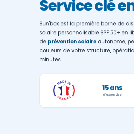
Service clé e
Sun'box est la première borne de di
solaire personnalisable SPF 50+ en lib
de
prévention solaire
autonome, per
couleurs de votre structure, opérat
minutes.
15 ans
d'expertise