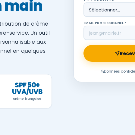
n main
stribution de crème
EMAIL PROFESSIONNEL *
re-service. Un outil
sonnalisable aux
ionnel en quelques
Recev
Données confide
SPF 50+
UVA/UVB
crème française