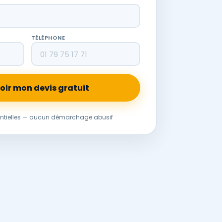
TÉLÉPHONE
oir mon devis gratuit
ntielles — aucun démarchage abusif